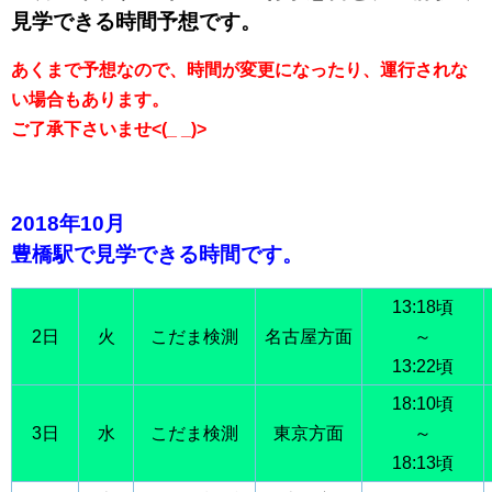
見学できる時間予想です。
あくまで予想なので、時間が変更になったり、運行されな
い場合もあります。
ご了承下さいませ<(_ _)>
2018年10月
豊橋駅で見学できる時間です。
13:18頃
2日
火
こだま検測
名古屋方面
～
13:22頃
18:10頃
3日
水
こだま検測
東京方面
～
18:13頃